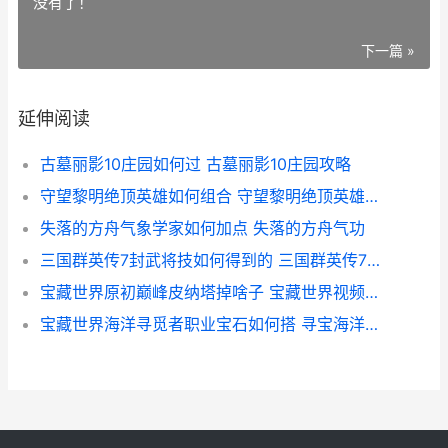
没有了！
下一篇 »
延伸阅读
古墓丽影10庄园如何过 古墓丽影10庄园攻略
守望黎明绝顶英雄如何组合 守望黎明绝顶英雄有哪些
失落的方舟气象学家如何加点 失落的方舟气功
三国群英传7封武将技如何得到的 三国群英传7封官技巧
宝藏世界原初巅峰皮纳塔掉啥子 宝藏世界视频解说
宝藏世界海洋寻觅者职业宝石如何搭 寻宝海洋宝藏