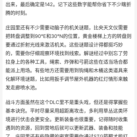
出来，最后确定是142。记下这些数字能帮你省下不少瞎折
腾的时刻。
庄园里还有不少需要动脑子的机关谜题，比央天文仪需要
把转盘调整到90°E和30°N的位置，黄金楼梯上方的转盘则
要通过折射光线来激活机关。这些谜题设计得都挺巧妙
的，需要你仔细观察环境找到线索。解谜经过中别忘了劳
拉身上的各种工具，绳索、炸弹和弓箭这些在适当场合都
能派上用场。有些地方还需要用到钩绳和木桶这类道具来
化解环境谜题，比如用扳手调节屋外机器的红灯情形来触
发走廊喷水池。
战斗方面虽然在这个DLC里不是重头戏，但还是得掌握些
基本诀窍。平时尽量采用超距离攻击，多利用草丛这类环
境进行伏击会更安全。更新装备也很重要，记得随时收集
遇到的资源，回到营地后就可以更新武器、装备和技能
了。庄园里还有些隐藏的密室需要你通过STG箭靶才能打