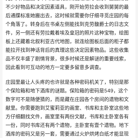
不少好物品和决定因素道具，刚开始劳拉会收到舅舅的最
后通牒标准她搬出去，这时候就需要你仔细寻觅庄园的每
个角落了。转身后在书桌左侧能找到克劳馥爵士的日志文
件，另一侧还有劳拉戴着埃及皇冠的照片这种宝物，绘图
板上还藏着北叙利亚古代地图，就连绘图板后面的柜子都
能拉开找到神话背后的真理这些决定因素物品。这些收集
品不仅丰盛了剧情背景，很多时候还是解谜的重要线索，
因此看到可互动的地方一定要多留意多调查。
庄园里最让人头疼的也许就是各种密码机关了，特别是那
个保险箱和地下酒库的谜题。保险箱的密码是549，这个
数字可不是随便猜的，而是藏在庄园各个房间的遗物和文
献里。你需要跑到艾蜜莉亚的画室、书库和主卧室这些地
方仔细翻找文件，画室里有两份文献，书库和主卧室各有
一份，同时书库还有两个遗物，主卧室有壹个遗物。地下
酒库的密码又是另一套，需要通过火炉烘烤白纸才能显现