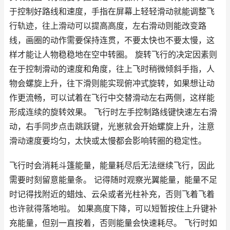
于控制好路线和速度，手指在屏幕上轻轻滑动就能调整飞
行轨迹，往上滑动可以提高高度，左右滑动则能改变路
线，画圈的动作需要保持连贯，不要太快也不要太慢，这
样才能让人物稳稳地在空中转圈。 旋转飞行的决定因素则
在于控制滑动的速度和角度，往上飞时稍微倾斜手指，人
物会螺旋上升，往下滑则能实现俯冲式旋转，如果想让动
作更流畅，可以试着在飞行中交替滑动左右两侧，这样能
形成连续的旋转效果。 飞行时左手控制路线键快速左右滑
动，右手同步点击跳跃键，光崽就会开始螺旋上升，注意
滑动速度要均匀，太快或太慢都会影响转圈的稳定性。
飞行时会消耗斗篷能量，能量耗尽后无法继续飞行，因此
需要时刻留意能量条。 记得随时观察光翼能量，能量不足
时记得找附近的蜡烛、云朵或者光柱补充，否则飞着飞着
也许就得落地啦。 如果高度下降，可以短暂按住上升键补
充能量，但别一直按着，否则能量会快速耗尽。 飞行时如