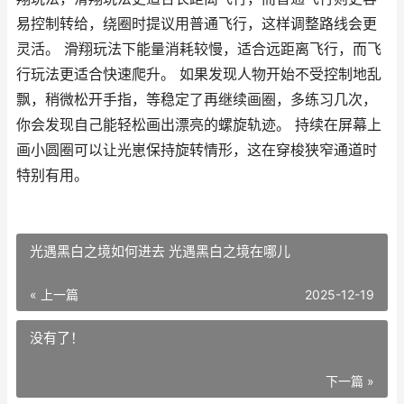
易控制转给，绕圈时提议用普通飞行，这样调整路线会更
灵活。 滑翔玩法下能量消耗较慢，适合远距离飞行，而飞
行玩法更适合快速爬升。 如果发现人物开始不受控制地乱
飘，稍微松开手指，等稳定了再继续画圈，多练习几次，
你会发现自己能轻松画出漂亮的螺旋轨迹。 持续在屏幕上
画小圆圈可以让光崽保持旋转情形，这在穿梭狭窄通道时
特别有用。
光遇黑白之境如何进去 光遇黑白之境在哪儿
« 上一篇
2025-12-19
没有了！
下一篇 »