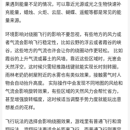
果遇到能量不足的情况，可以靠近光源或光之生物快速补
充能量，蜡烛、火炬、云层、蝴蝶、遥鲲等都是常见的能
量来源。
环境影响对绕圈飞行的影响不要忽视，有些地方的风力或
者气流会影响飞行稳定性，比如云野的浮云或者霞谷的峡
谷，这些地方的气流也许会让你的绕圈动作更轻松。 比如
霞谷的上升气流或暮土的风墙，靠近这些区域时，光崽会
天然浮空，这时候只需轻推路线键就能实现长时刻转圈，
雨林老奶奶树屋附近的水雾也有类似效果，接触雾气时人
物会自动抬升高度。 实际操作中会发现不同地图的风给和
气流会影响旋转效果，有些区域的天然风力会帮忙省力，
甚至增强旋转幅度，这时候适当调整手势力度就能玩出意
想差点的花样。
飞行玩法的选择会影响绕圈效果，游戏里有普通飞行和滑
翔玩法，滑翔玩法更适合长距离飞行，而普通飞行则更容