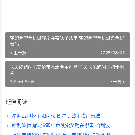
梦幻西游手机游戏现在带啥子法宝 梦幻西游手机游染色好
看吗
« 上一篇
2025-08-05
天天酷跑闪电艾伦宝物组合主推啥子 天天酷跑闪电骑士图
片
2025-08-05
下一篇 »
延伸阅读
星际战甲摸甲如何获取 星际战甲摸尸玩法
哈利波特魔法觉醒红色线索奖励在哪里 哈利波特魔法觉醒周年庆几月几号