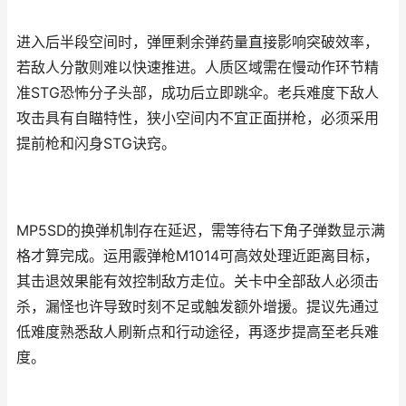
进入后半段空间时，弹匣剩余弹药量直接影响突破效率，
若敌人分散则难以快速推进。人质区域需在慢动作环节精
准STG恐怖分子头部，成功后立即跳伞。老兵难度下敌人
攻击具有自瞄特性，狭小空间内不宜正面拼枪，必须采用
提前枪和闪身STG诀窍。
MP5SD的换弹机制存在延迟，需等待右下角子弹数显示满
格才算完成。运用霰弹枪M1014可高效处理近距离目标，
其击退效果能有效控制敌方走位。关卡中全部敌人必须击
杀，漏怪也许导致时刻不足或触发额外增援。提议先通过
低难度熟悉敌人刷新点和行动途径，再逐步提高至老兵难
度。