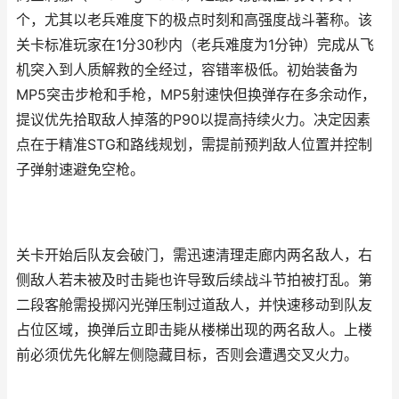
个，尤其以老兵难度下的极点时刻和高强度战斗著称。该
关卡标准玩家在1分30秒内（老兵难度为1分钟）完成从飞
机突入到人质解救的全经过，容错率极低。初始装备为
MP5突击步枪和手枪，MP5射速快但换弹存在多余动作，
提议优先拾取敌人掉落的P90以提高持续火力。决定因素
点在于精准STG和路线规划，需提前预判敌人位置并控制
子弹射速避免空枪。
关卡开始后队友会破门，需迅速清理走廊内两名敌人，右
侧敌人若未被及时击毙也许导致后续战斗节拍被打乱。第
二段客舱需投掷闪光弹压制过道敌人，并快速移动到队友
占位区域，换弹后立即击毙从楼梯出现的两名敌人。上楼
前必须优先化解左侧隐藏目标，否则会遭遇交叉火力。