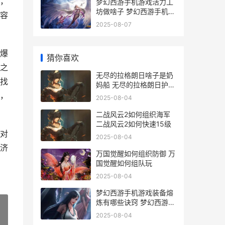
，
梦幻西游手机游戏活力工
坊做啥子 梦幻西游手机游
容
戏
2025-08-07
爆
猜你喜欢
之
无尽的拉格朗日啥子是奶
找
妈船 无尽的拉格朗日护卫
舰排行
，
2025-08-04
二战风云2如何组织海军
二战风云2如何快速15级
对
2025-08-04
济
万国觉醒如何组织防御 万
国觉醒如何组队玩
2025-08-04
梦幻西游手机游戏装备熔
炼有哪些诀窍 梦幻西游手
机游戏怎么玩
2025-08-04