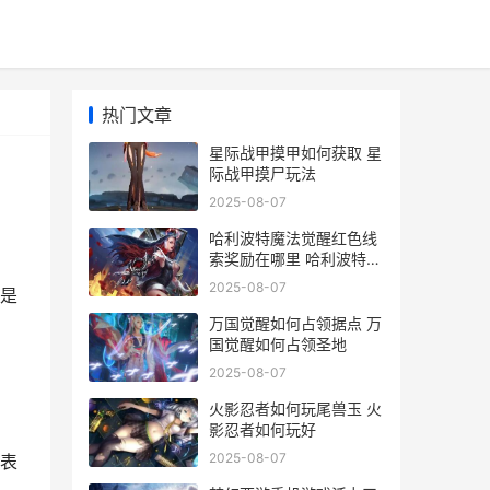
热门文章
星际战甲摸甲如何获取 星
际战甲摸尸玩法
2025-08-07
哈利波特魔法觉醒红色线
索奖励在哪里 哈利波特魔
法觉醒周年庆几月几号
2025-08-07
是
万国觉醒如何占领据点 万
国觉醒如何占领圣地
2025-08-07
火影忍者如何玩尾兽玉 火
影忍者如何玩好
2025-08-07
表