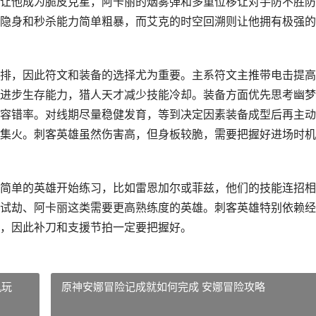
让他成为脆皮克星，阿卡丽的烟雾弹和多重位移让对手防不胜防
隐身和秒杀能力简单粗暴，而艾克的时空回溯则让他拥有极强的
排，因此符文和装备的选择尤为重要。主系符文主推带电击提高
进步生存能力，猎人天才减少技能冷却。装备方面优先思考幽梦
容错率。对线期尽量稳健发育，等到决定因素装备成型后再主动
集火。刺客英雄虽然伤害高，但身板较脆，需要把握好进场时机
简单的英雄开始练习，比如雷恩加尔或菲兹，他们的技能连招相
试劫、阿卡丽这类需要更高熟练度的英雄。刺客英雄特别依赖经
，因此补刀和支援节拍一定要把握好。
机玩
原神安娜冒险记成就如何完成 安娜冒险攻略