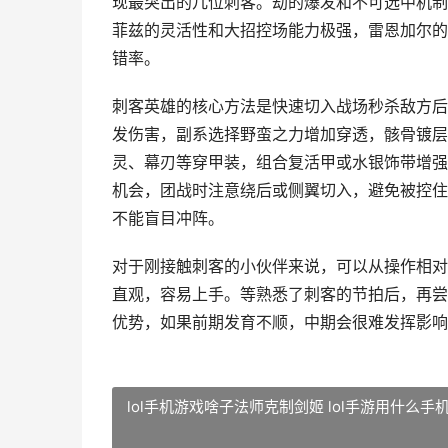
现最突出的几位刺客。劫的爆发和不可选中机制
菲兹的灵活性和大招控场能力极强，雷恩加尔的
错率。
刺客英雄的核心方法是快速切入战场秒杀敌方后
发伤害，副系选择野蛮之力增加穿透，骸骨镀层
灵、幕刃等穿甲装，组合复活甲或水银饰带增强
机会，团战时注意绕后或侧翼切入，避免被控住
不能盲目冲阵。
对于刚接触刺客的小伙伴来说，可以从操作相对
直观，容易上手。等熟悉了刺客的节拍后，再尝
优势，如果前期发育不顺，中期会很难发挥影响
lol手机游戏啥子法师克制剑姬 lol手游用什么手