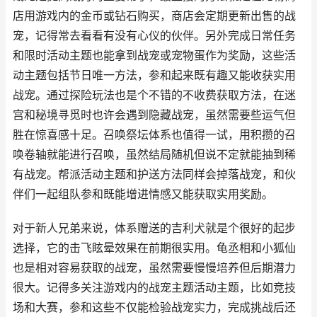
店用游戏内的金币或钻石购买，商店会定期更新出售的战
宠，记得常去看看有没有心仪的伙伴。另外完成日常任务
和限时活动主题也能拿到战宠或宠物蛋作为奖励，这些活
动主题包括节日唯一方法，参和起来既有趣又能收获实用
战宠。通过探险玩法也是个不错的不收费获取方法，在迷
宫和秘境寻觅时也许会遇到隐藏战宠，虽然需要些运气但
胜在惊喜感十足。召唤祭坛体系也值得一试，用积攒的召
唤卷轴就能进行召唤，虽然结局随机但说不定就能抽到稀
有战宠。帮派活动主题和护送方法同样会掉落战宠，和伙
伴们一起组队参和既能增进情感又能获取实用奖励。
对于新人兄弟来说，体系赠送的吉利犬就是个很好的起步
选择，它的击飞眩晕效果在前期很实用。龟丞相和小狐仙
也是相对容易获取的战宠，虽然需要慢慢培养但后期潜力
很大。记得多关注游戏内的战宠主题活动主题，比如竞技
场和大赛，参和这些不仅能检验战宠实力，完成挑战后还