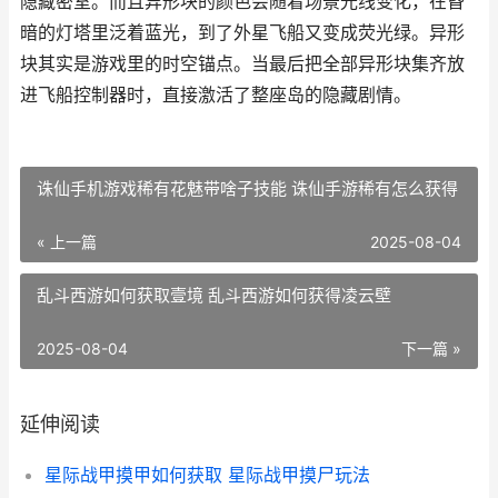
隐藏密室。而且异形块的颜色会随着场景光线变化，在昏
暗的灯塔里泛着蓝光，到了外星飞船又变成荧光绿。异形
块其实是游戏里的时空锚点。当最后把全部异形块集齐放
进飞船控制器时，直接激活了整座岛的隐藏剧情。
诛仙手机游戏稀有花魅带啥子技能 诛仙手游稀有怎么获得
« 上一篇
2025-08-04
乱斗西游如何获取壹境 乱斗西游如何获得凌云壁
2025-08-04
下一篇 »
延伸阅读
星际战甲摸甲如何获取 星际战甲摸尸玩法