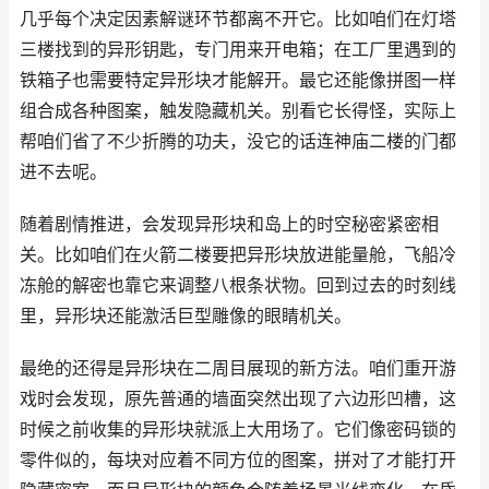
几乎每个决定因素解谜环节都离不开它。比如咱们在灯塔
三楼找到的异形钥匙，专门用来开电箱；在工厂里遇到的
铁箱子也需要特定异形块才能解开。最它还能像拼图一样
组合成各种图案，触发隐藏机关。别看它长得怪，实际上
帮咱们省了不少折腾的功夫，没它的话连神庙二楼的门都
进不去呢。
随着剧情推进，会发现异形块和岛上的时空秘密紧密相
关。比如咱们在火箭二楼要把异形块放进能量舱，飞船冷
冻舱的解密也靠它来调整八根条状物。回到过去的时刻线
里，异形块还能激活巨型雕像的眼睛机关。
最绝的还得是异形块在二周目展现的新方法。咱们重开游
戏时会发现，原先普通的墙面突然出现了六边形凹槽，这
时候之前收集的异形块就派上大用场了。它们像密码锁的
零件似的，每块对应着不同方位的图案，拼对了才能打开