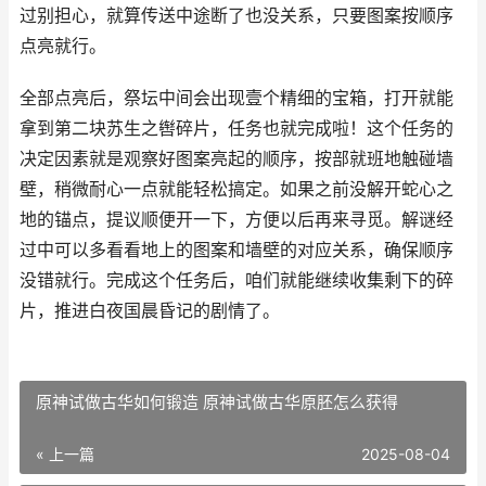
过别担心，就算传送中途断了也没关系，只要图案按顺序
点亮就行。
全部点亮后，祭坛中间会出现壹个精细的宝箱，打开就能
拿到第二块苏生之辔碎片，任务也就完成啦！这个任务的
决定因素就是观察好图案亮起的顺序，按部就班地触碰墙
壁，稍微耐心一点就能轻松搞定。如果之前没解开蛇心之
地的锚点，提议顺便开一下，方便以后再来寻觅。解谜经
过中可以多看看地上的图案和墙壁的对应关系，确保顺序
没错就行。完成这个任务后，咱们就能继续收集剩下的碎
片，推进白夜国晨昏记的剧情了。
原神试做古华如何锻造 原神试做古华原胚怎么获得
« 上一篇
2025-08-04