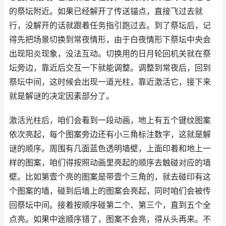
的祭坛附近。如果已经解开了传送锚点，直接飞过去就
行，没解开的话就跟着任务指引跑过去。到了祭坛后，记
得先把场景切换到常夜情形，由于白夜情形下祭坛中央会
出现阳炎现象，没法互动。切换用的日月轮回机关就在祭
坛旁边，靠近后交互一下就能调整。调整到常夜后，回到
祭坛中间，这时候会出现一道光柱，靠近激活它，接下来
就是解谜的决定因素部分了。
激活光柱后，咱们会看到一段动画，地上有五个键纹图案
依次亮起，每个图案旁边还有小三角标注数字，这就是解
谜的顺序。周围有几面蓝色透明墙壁，上面印着和地上一
样的图案，咱们得按照动画里亮起的顺序去触碰对应的墙
壁。比如第壹个亮的图案是带壹个三角的，就去碰印有这
个图案的墙，碰到后墙上的图案会亮起，同时咱们会被传
回祭坛中间。接着按顺序碰第二个、第三个，直到五个全
点亮。如果中途顺序错了，图案不会亮，得从头再来。不