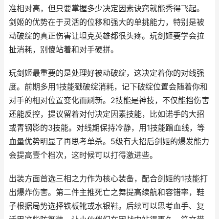
准相对高，但只要掌握多少决定因素诀窍就能秀得飞起。
剑姬的优势在于灵活的位移和强大的单挑能力，特别是被
动破绽的真正伤害让坦克英雄都很头疼。玩剑姬要学会拉
扯消耗，别傻站着和对手硬拼。
玩剑姬最重要的是处理好被动破绽，这决定着你的对线强
度。前期多用1技能戳破绽消耗，记下破绽位置会随着你和
对手的相对位置变化而刷新。2技能是神技，不仅能挡伤害
还能反控，提议留着对付决定因素技能，比如诺手的大招
或青钢影的3技能。对线期保持冷静，用1技能蹭血线，等
血量优势明显了再思考单杀。5级有大招后剑姬的爆发能力
会提高壹个档次，这时候可以打得激进些。
出装方面首选三相之力作为核心装备，配合剑姬的1技能打
出爆炸伤害。第二件主推死亡之舞提高续航和容错率，鞋
子根据局势选择铁板靴或水银鞋。后续可以思考血手、复