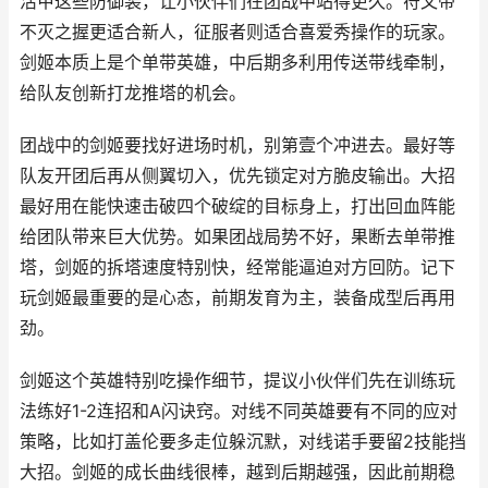
活甲这些防御装，让小伙伴们在团战中站得更久。符文带
不灭之握更适合新人，征服者则适合喜爱秀操作的玩家。
剑姬本质上是个单带英雄，中后期多利用传送带线牵制，
给队友创新打龙推塔的机会。
团战中的剑姬要找好进场时机，别第壹个冲进去。最好等
队友开团后再从侧翼切入，优先锁定对方脆皮输出。大招
最好用在能快速击破四个破绽的目标身上，打出回血阵能
给团队带来巨大优势。如果团战局势不好，果断去单带推
塔，剑姬的拆塔速度特别快，经常能逼迫对方回防。记下
玩剑姬最重要的是心态，前期发育为主，装备成型后再用
劲。
剑姬这个英雄特别吃操作细节，提议小伙伴们先在训练玩
法练好1-2连招和A闪诀窍。对线不同英雄要有不同的应对
策略，比如打盖伦要多走位躲沉默，对线诺手要留2技能挡
大招。剑姬的成长曲线很棒，越到后期越强，因此前期稳