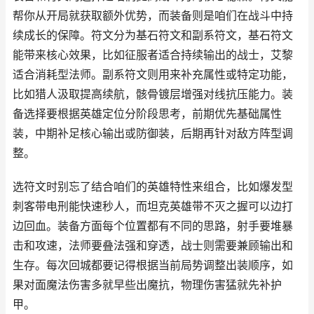
帮你从开局就获取额外优势，而装备则是咱们在战斗中持
续成长的保障。符文分为基石符文和副系符文，基石符文
能带来核心效果，比如征服者适合持续输出的战士，艾黎
适合消耗型法师。副系符文则用来补充属性或特定功能，
比如猎人汲取提高续航，骸骨镀层增强对线抗压能力。装
备选择要根据英雄定位分阶段思考，前期优先基础属性
装，中期补足核心输出或防御装，后期再针对敌方阵型调
整。
选符文时别忘了结合咱们的英雄特性来组合，比如爆发型
刺客带电刑能快速秒人，而坦克英雄带不灭之握可以边打
边回血。装备方面每个位置都有不同的思路，射手要堆暴
击和攻速，法师要叠法强和穿透，战士则需要兼顾输出和
生存。每次回城都要记得根据当前局势调整出装顺序，如
果对面魔法伤害多就早些出魔抗，物理伤害猛就先补护
甲。