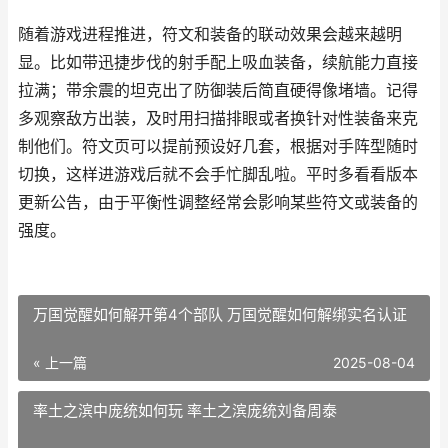
随着游戏进程推进，符文和装备的联动效果会越来越明
显。比如带迅捷步伐的射手配上吸血装备，续航能力直接
拉满；带余震的坦克出了防御装后简直硬得像堵墙。记得
多观察敌方出装，及时用扫描排眼或者换针对性装备来克
制他们。符文页可以提前预设好几套，根据对手阵型随时
切换，这样进游戏后就不会手忙脚乱啦。平时多看看版本
更新公告，由于平衡性调整经常会影响某些符文或装备的
强度。
万国觉醒如何解开第4个部队 万国觉醒如何解绑实名认证
« 上一篇
2025-08-04
率土之滨中庞统如何玩 率土之滨庞统刘备周泰