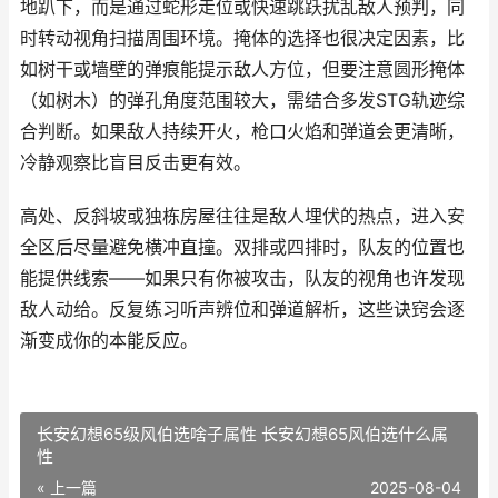
地趴下，而是通过蛇形走位或快速跳跃扰乱敌人预判，同
时转动视角扫描周围环境。掩体的选择也很决定因素，比
如树干或墙壁的弹痕能提示敌人方位，但要注意圆形掩体
（如树木）的弹孔角度范围较大，需结合多发STG轨迹综
合判断。如果敌人持续开火，枪口火焰和弹道会更清晰，
冷静观察比盲目反击更有效。
高处、反斜坡或独栋房屋往往是敌人埋伏的热点，进入安
全区后尽量避免横冲直撞。双排或四排时，队友的位置也
能提供线索——如果只有你被攻击，队友的视角也许发现
敌人动给。反复练习听声辨位和弹道解析，这些诀窍会逐
渐变成你的本能反应。
长安幻想65级风伯选啥子属性 长安幻想65风伯选什么属
性
« 上一篇
2025-08-04