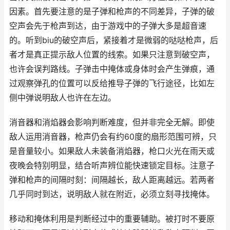
因素。首先要注意的是子弹和枪声的不同差异，子弹的破
空声会先于枪声到达，由于游戏中的子弹大多是超音速
的。听到biu的破空声后，紧接着才是微弱的哒哒枪声，后
者才是真正提示敌人位置的线索。如果只注意到破空声，
也许会误判路线。子弹击中掩体或身体时会产生弹痕，通
过观察弹孔的位置可以反给推导子弹的飞行途径，比如左
侧中弹说明敌人也许在左边。
消音器和消焰器会影响判断难度，但并非完全无解。即使
敌人运用消音器，枪声仍会有约60度的扇形范围可辨，只
是音量较小。如果敌人未装备消焰器，枪口火光在雨天或
夜晚会特别明显，结合听声辨位能快速锁定目标。注意子
弹和枪声的间隔时刻：间隔越长，敌人距离越远。若两者
几乎同时到达，说明敌人就在附近，必须立刻寻找掩体。
移动和掩体利用是判断经过中的重要辅助。被打时不要原