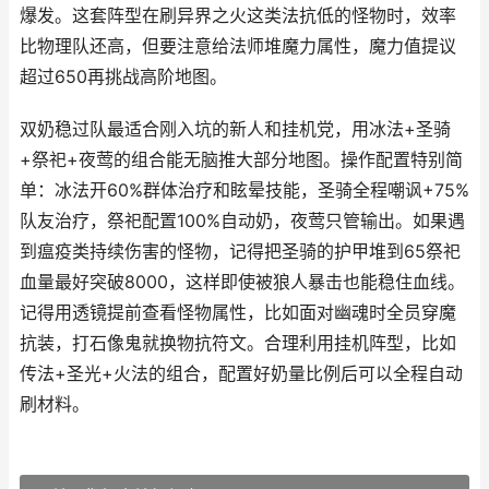
爆发。这套阵型在刷异界之火这类法抗低的怪物时，效率
比物理队还高，但要注意给法师堆魔力属性，魔力值提议
超过650再挑战高阶地图。
双奶稳过队最适合刚入坑的新人和挂机党，用冰法+圣骑
+祭祀+夜莺的组合能无脑推大部分地图。操作配置特别简
单：冰法开60%群体治疗和眩晕技能，圣骑全程嘲讽+75%
队友治疗，祭祀配置100%自动奶，夜莺只管输出。如果遇
到瘟疫类持续伤害的怪物，记得把圣骑的护甲堆到65祭祀
血量最好突破8000，这样即使被狼人暴击也能稳住血线。
记得用透镜提前查看怪物属性，比如面对幽魂时全员穿魔
抗装，打石像鬼就换物抗符文。合理利用挂机阵型，比如
传法+圣光+火法的组合，配置好奶量比例后可以全程自动
刷材料。