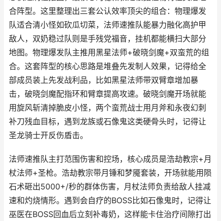
合阵型。这里整理出三套公认效率顶尖的组合：物理爆发
队适合清小怪如砍瓜切菜，法师速推队能暴力融化高护甲
敌人，双奶稳过队则是手残党福音，挂机都能横扫大部分
地图。物理爆发队主推用黑星法师+破晓剑魔+双蛮荒的组
合。这套阵型的核心思路是堆叠先发制人效果，记得给全
部成员装上先发战利品，比如黑星法师带双臂章增加暴
击，破晓剑魔配指环和臂章提高攻速。破晓剑魔开场就能
用旋风斩清掉脆皮小怪，两个蛮荒战士用月斧和永夜幻刺
补刀残血目标，遇到龙族或石像鬼这类硬骨头时，记得让
圣龙骑士开反伤盾击。
法师速推队主打范围伤害和控场，核心成员是浩劫教宗+月
杖法师+圣枪。浩劫教宗带月锤和梦魇套装，开场就能用陨
石术砸出5000+/秒的群体伤害，月杖法师负责给敌人挂减
速和灼烧情形。遇到会自疗的BOSS比如石像鬼时，记得让
巫医在BOSS回血后立刻补毒奶，这样能卡住治疗间隙打出