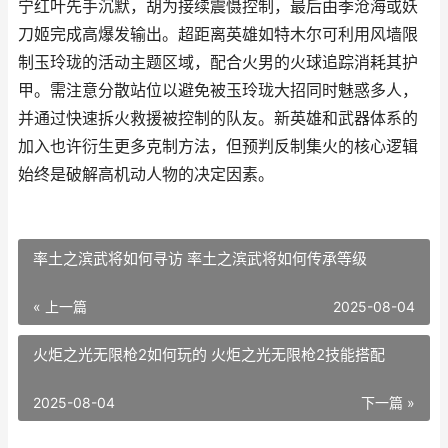
宁红叶先手沉默，胡为接续震慑控制，最后由季沧海或妖
刀姬完成高爆发输出。超距离英雄如特木尔可利用风墙限
制玉玲珑的活动主题区域，配合火男的火球追踪消耗其护
甲。需注意分散站位以避免被玉玲珑大招同时魅惑多人，
并通过快速拆火救援被控制的队友。新英雄和武器体系的
加入也许衍生更多克制方法，但预判反制集火的核心逻辑
始终是破解高机动人物的决定因素。
率土之滨武将如何寻访 率土之滨武将如何传承等级
« 上一篇
2025-08-04
火炬之光无限枪2如何玩的 火炬之光无限枪2技能搭配
2025-08-04
下一篇 »