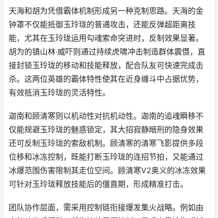
天海和胡为凭借霸体机制形成另一种克制思路。天海的金
钟罩不仅能抵御玉玲珑的普通攻击，还能反弹超距离技
能，尤其在玉玲珑运用勾魂索命突进时，反制效果显著。
胡为的镇山林·威吓则通过持续虎啸冲击制造群体震慑，直
接封锁玉玲珑的移动和技能释放，配合队友可快速完成击
杀。这两位英雄的霸体特性使其在近身缠斗中占据优势，
有效抵消玉玲珑的灵活特性。
迦南和顾清寒则以机动性对抗机动性。迦南的追魂瞬移不
仅能规避玉玲珑的魅惑锁定，其大招寂静暗刑的隐身效果
还可反制玉玲珑的索敌机制。顾清寒的清寒飞影提供多段
位移和冰冻控制，既能打断玉玲珑的连招节拍，又能通过
冰爆范围伤害限制其走位空间。顾清寒V2奥义的冰冻效果
可针对玉玲珑释放技能后的僵直期，形成精准打击。
团队协作层面，需采用控制链衔接爆发集火战略。例如由