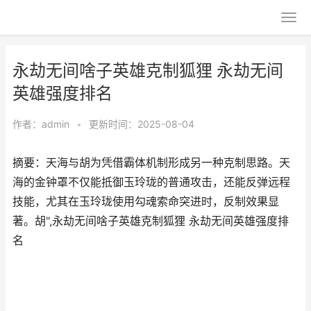
永劫无间啥子英雄克制狐狸 永劫无间
英雄强度排名
作者：
admin
•
更新时间：2025-08-04
摘要：天海与胡为凭借霸体机制形成另一种克制思路。天
海的金钟罩不仅能抵御玉玲珑的普通攻击，还能反弹远程
技能，尤其在玉玲珑使用勾魂索命突进时，反制效果显
著。胡",永劫无间啥子英雄克制狐狸 永劫无间英雄强度排
名