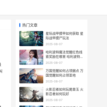
热门文章
星际战甲摸甲如何获取 星
际战甲摸尸玩法
2025-08-07
哈利波特魔法觉醒红色线
索奖励在哪里 哈利波特魔
法觉醒周年庆几月几号
2025-08-07
级
万国觉醒如何占领据点 万
叫
国觉醒如何占领圣地
2025-08-07
火影忍者如何玩尾兽玉 火
影忍者如何玩好
2025-08-07