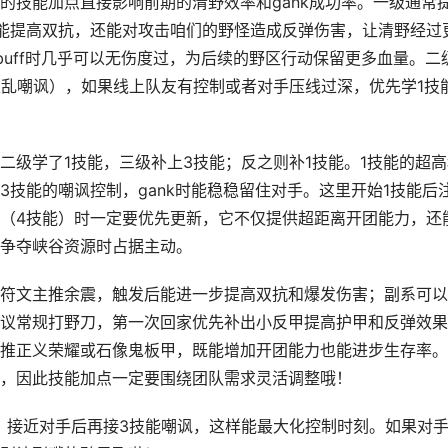
的技能加点直接影响前期的清野效率和gank成功率。一级通常
能提高双抗，还能对攻击咱们的野怪造成反弹伤害，让清野经过
uff时几乎可以无伤度过，为后续的野区行动保留更多血量。二
狂乱嘲讽），如果线上队友有控制或者对手压线过深，优先学1技
二级学了1技能，三级补上3技能；反之则补1技能。1技能的超高
技能的嘲讽控制，gank时能稳稳留住对手。这里开始1技能后
（4技能）时一定要优先更新，它不仅提供超距离开团能力，还
争夺峡谷资源时占据主动。
符文主推余震，触发后能进一步提高双抗和爆发伤害；副系可以
议常规打野刀，第一次回家优先补出小反甲提高护甲和反弹效果
推正义荣耀或石像鬼板甲，既能增加开团能力也能进步生存率。
，因此技能加点一定要围绕团队需求灵活调整哦！
，接近对手后再接3技能嘲讽，这样能最大化控制时刻。如果对