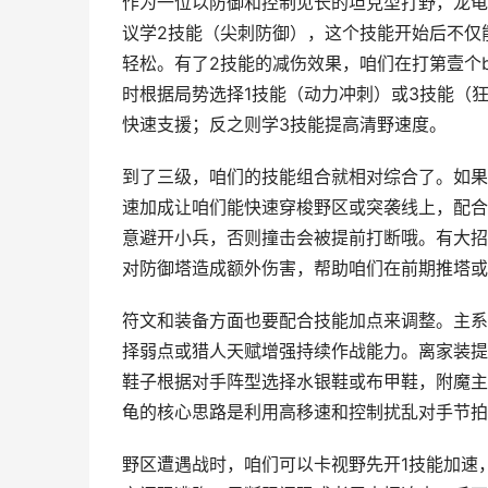
作为一位以防御和控制见长的坦克型打野，龙龟
议学2技能（尖刺防御），这个技能开始后不仅
轻松。有了2技能的减伤效果，咱们在打第壹个b
时根据局势选择1技能（动力冲刺）或3技能（
快速支援；反之则学3技能提高清野速度。
到了三级，咱们的技能组合就相对综合了。如果
速加成让咱们能快速穿梭野区或突袭线上，配合3
意避开小兵，否则撞击会被提前打断哦。有大招
对防御塔造成额外伤害，帮助咱们在前期推塔或
符文和装备方面也要配合技能加点来调整。主系
择弱点或猎人天赋增强持续作战能力。离家装提
鞋子根据对手阵型选择水银鞋或布甲鞋，附魔主
龟的核心思路是利用高移速和控制扰乱对手节拍
野区遭遇战时，咱们可以卡视野先开1技能加速