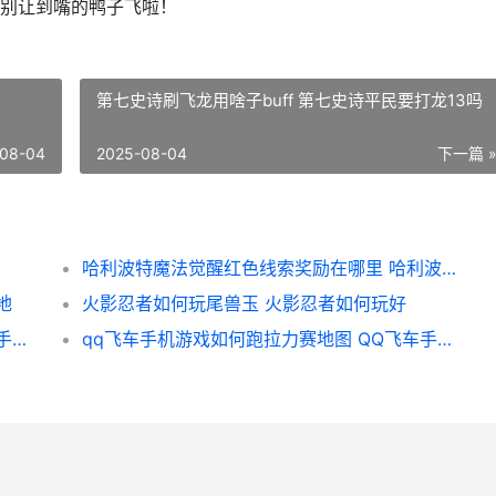
别让到嘴的鸭子飞啦！
第七史诗刷飞龙用啥子buff 第七史诗平民要打龙13吗
08-04
2025-08-04
下一篇 
哈利波特魔法觉醒红色线索奖励在哪里 哈利波特魔法觉醒周年庆几月几号
地
火影忍者如何玩尾兽玉 火影忍者如何玩好
梦幻西游手机游戏活力工坊做啥子 梦幻西游手机游戏
qq飞车手机游戏如何跑拉力赛地图 QQ飞车手机游戏不显示头脸