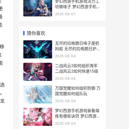
提
梦幻西游手机游戏活力工
坊做啥子 梦幻西游手机游
更
戏
2025-08-07
级
能
猜你喜欢
无尽的拉格朗日啥子是奶
移
妈船 无尽的拉格朗日护卫
舰排行
注
2025-08-04
能
二战风云2如何组织海军
二战风云2如何快速15级
2025-08-04
选
万国觉醒如何组织防御 万
。
国觉醒如何组队玩
龙
2025-08-04
梦幻西游手机游戏装备熔
炼有哪些诀窍 梦幻西游手
机游戏怎么玩
手
2025-08-04