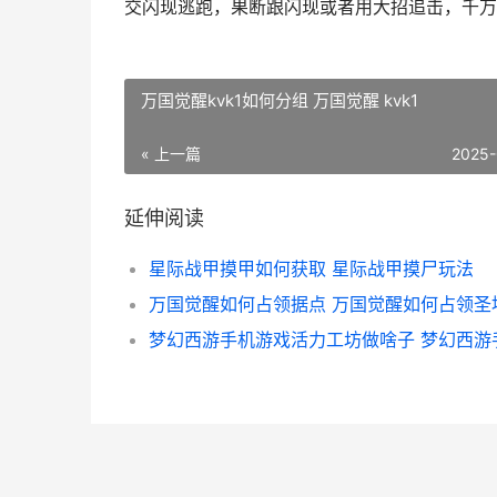
交闪现逃跑，果断跟闪现或者用大招追击，千万
万国觉醒kvk1如何分组 万国觉醒 kvk1
« 上一篇
2025-
延伸阅读
星际战甲摸甲如何获取 星际战甲摸尸玩法
万国觉醒如何占领据点 万国觉醒如何占领圣