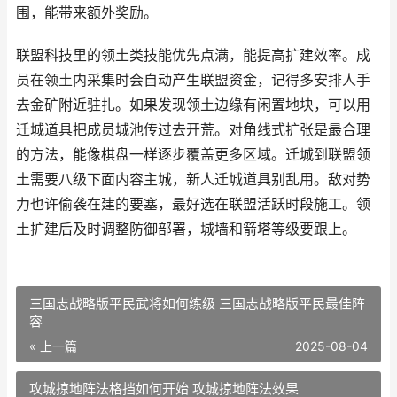
围，能带来额外奖励。
联盟科技里的领土类技能优先点满，能提高扩建效率。成
员在领土内采集时会自动产生联盟资金，记得多安排人手
去金矿附近驻扎。如果发现领土边缘有闲置地块，可以用
迁城道具把成员城池传过去开荒。对角线式扩张是最合理
的方法，能像棋盘一样逐步覆盖更多区域。迁城到联盟领
土需要八级下面内容主城，新人迁城道具别乱用。敌对势
力也许偷袭在建的要塞，最好选在联盟活跃时段施工。领
土扩建后及时调整防御部署，城墙和箭塔等级要跟上。
三国志战略版平民武将如何练级 三国志战略版平民最佳阵
容
« 上一篇
2025-08-04
攻城掠地阵法格挡如何开始 攻城掠地阵法效果