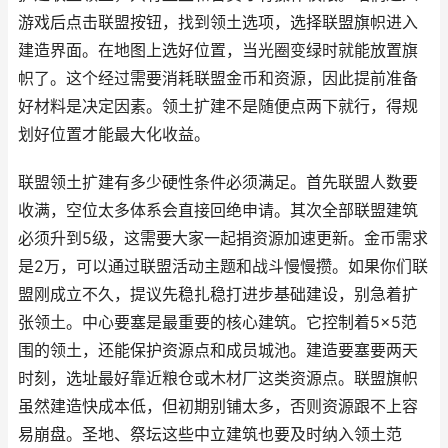
游戏后点击联盟按钮，找到领土选项，选择联盟旗帜进入
建造界面。在地图上选好位置，当光圈变绿时就能放置旗
帜了。这个经过需要消耗联盟金币和资源，因此提前准备
好材料是决定因素。领土扩建不是随便点两下就行，得规
划好位置才能最大化收益。
联盟领土扩建有多少硬性条件必须满足。首先联盟人数要
收满，空位太多体系会直接回绝申请。其次全部联盟建筑
必须升到5级，这需要大家一起捐资源加速更新。金币需求
是2万，可以通过联盟活动主题和战斗慢慢攒。如果你们联
盟刚成立不久，提议先稳扎稳打进步基础建设，别急着扩
张领土。中心要塞是最重要的核心建筑。它控制着5×5范
围的领土，还能保护资源点和成员城池。建造要塞要两天
时刻，选址最好靠近粮仓或木材厂这类资源点。联盟旗帜
虽然建造快成本低，但初期别铺太多，否则资源跟不上容
易崩盘。圣地、祭坛这些中立建筑也要及时纳入领土范